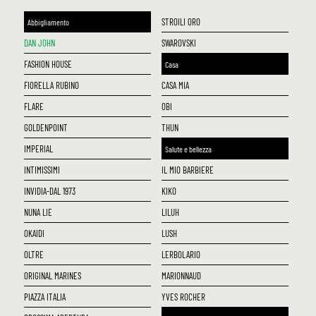
STROILI ORO
Abbigliamento
DAN JOHN
SWAROVSKI
FASHION HOUSE
Casa
FIORELLA RUBINO
CASA MIA
FLARE
OBI
GOLDENPOINT
THUN
IMPERIAL
Salute e bellezza
INTIMISSIMI
IL MIO BARBIERE
INVIDIA-DAL 1973
KIKO
NUNA LIE
LILUH
OKAIDI
LUSH
OLTRE
L`ERBOLARIO
ORIGINAL MARINES
MARIONNAUD
PIAZZA ITALIA
YVES ROCHER