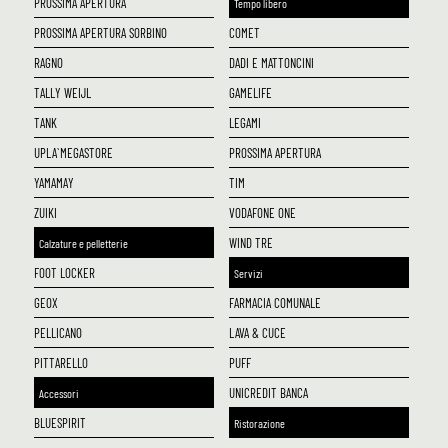
PROSSIMA APERTURA
Tempo libero
PROSSIMA APERTURA SORBINO
COMET
RAGNO
DADI E MATTONCINI
TALLY WEIJL
GAMELIFE
TANK
LEGAMI
UPLA` MEGASTORE
PROSSIMA APERTURA
YAMAMAY
TIM
ZUIKI
VODAFONE ONE
WIND TRE
Calzature e pelletterie
FOOT LOCKER
Servizi
GEOX
FARMACIA COMUNALE
PELLICANO
LAVA & CUCE
PITTARELLO
PUFF
UNICREDIT BANCA
Accessori
BLUESPIRIT
Ristorazione